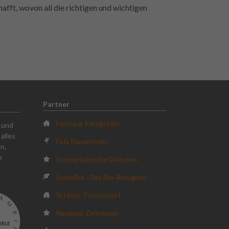
hafft, wovon all die richtigen und wichtigen
Partner
Festung Königstein
k und
alles
Fels Rauenstein
n,
e
Konzertagentur Dresden
Schmilka - Das Bio-Refugium
Schloss Thürmsdorf
Neuland-Zeitreisen