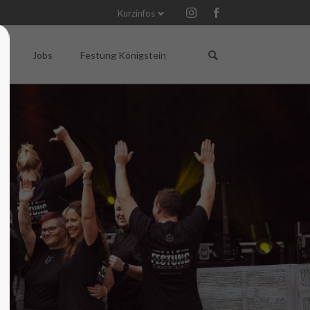
Kurzinfos
Navigation
Navigation
überspringen
überspringen
Q
Jobs
Festung Königstein
Gutscheine für Veranstaltungen