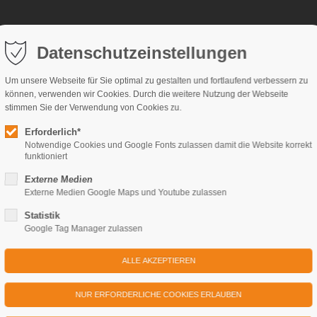
Datenschutzeinstellungen
Weihnachtsangebote
Veranstaltungen
Kontakt
FA
Um unsere Webseite für Sie optimal zu gestalten und fortlaufend verbessern zu
onomie
Ausflüge & Feste feiern
können, verwenden wir Cookies. Durch die weitere Nutzung der Webseite
stimmen Sie der Verwendung von Cookies zu.
erskasino
Reise- & Busgruppen
Erforderlich*
atten
Firmenfeier
Notwendige Cookies und Google Fonts zulassen damit die Website korrekt
funktioniert
usketier
Hochzeit & Familienfeiern
eons Küche
Externe Medien
Externe Medien Google Maps und Youtube zulassen
ngsbäckerei
Statistik
Google Tag Manager zulassen